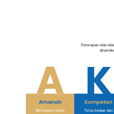
Penerapan nilai-ni
dinamika
A
K
Amanah
Kompeten
Memegang teguh
Terus belajar dan