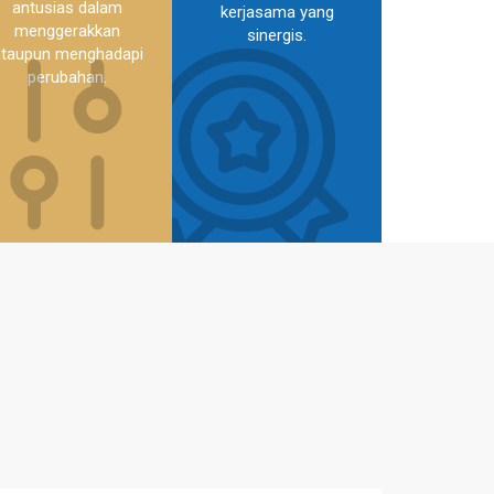
antusias dalam
kerjasama yang
menggerakkan
sinergis.
ataupun menghadapi
perubahan.