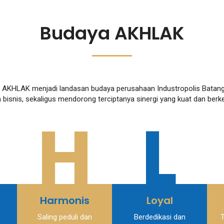
Budaya AKHLAK
lai AKHLAK menjadi landasan budaya perusahaan Industropolis Bata
 bisnis, sekaligus mendorong terciptanya sinergi yang kuat dan berke
H
L
Harmonis
Loyal
Saling peduli dan
Berdedikasi dan
T