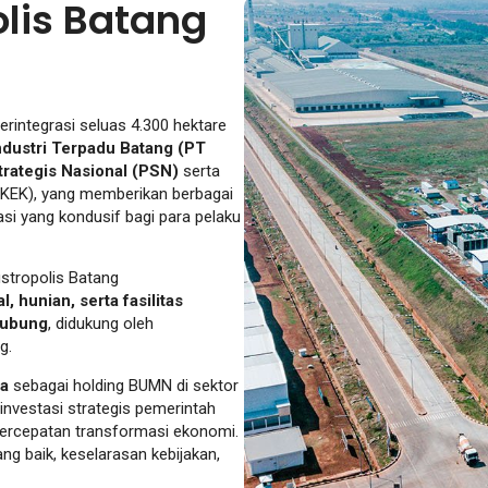
lis Batang
rintegrasi seluas 4.300 hektare
dustri Terpadu Batang (PT
trategis Nasional (PSN)
serta
(KEK), yang memberikan berbagai
tasi yang kondusif bagi para pelaku
stropolis Batang
l, hunian, serta fasilitas
hubung
, didukung oleh
g.
sa
sebagai holding BUMN di sektor
investasi strategis pemerintah
percepatan transformasi ekonomi.
g baik, keselarasan kebijakan,