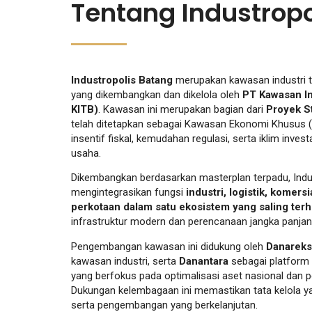
Tentang Industropo
Industropolis Batang
merupakan kawasan industri te
yang dikembangkan dan dikelola oleh
PT Kawasan In
KITB)
. Kawasan ini merupakan bagian dari
Proyek S
telah ditetapkan sebagai Kawasan Ekonomi Khusus 
insentif fiskal, kemudahan regulasi, serta iklim inves
usaha.
Dikembangkan berdasarkan masterplan terpadu, Indu
mengintegrasikan fungsi
industri, logistik, komersia
perkotaan dalam satu ekosistem yang saling ter
infrastruktur modern dan perencanaan jangka panjan
Pengembangan kawasan ini didukung oleh
Danarek
kawasan industri, serta
Danantara
sebagai platform 
yang berfokus pada optimalisasi aset nasional dan 
Dukungan kelembagaan ini memastikan tata kelola yan
serta pengembangan yang berkelanjutan.