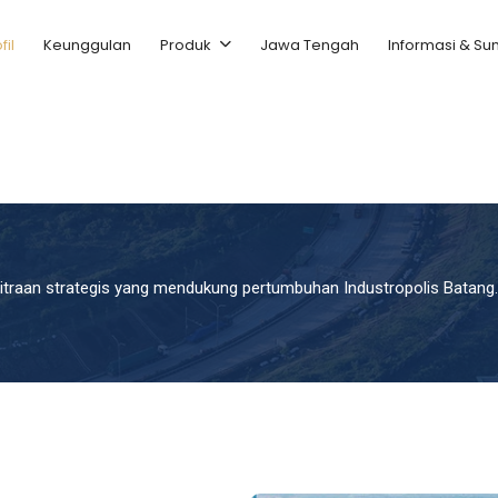
fil
Keunggulan
Produk
Jawa Tengah
Informasi & S
itraan strategis yang mendukung pertumbuhan Industropolis Batang.