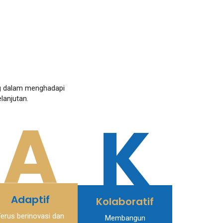
ng dalam menghadapi
lanjutan.
A
K
Adaptif
Kolaboratif
erus berinovasi dan
Membangun