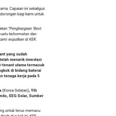
ma. Capaian ini sekaligus
dorongan bagi kami untuk
akan “Penghargaan ‘Best
 suatu kehormatan dan
kami wujudkan di KEK
nant yang sudah
elah menarik investasi
nt-tenant utama termasuk
gkok di bidang baterai
an tenaga kerja pada 5
ia
(Korea Selatan)
, Yih
indo, SEG Solar, Sumber
ang untuk terus memacu
raih dua kali ini, KEK