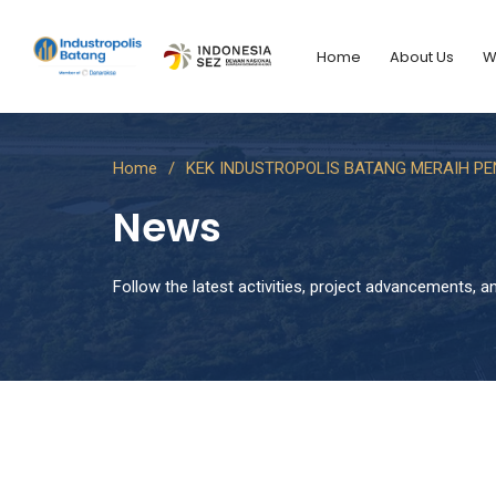
Home
About Us
W
Home
KEK INDUSTROPOLIS BATANG MERAIH P
News
Follow the latest activities, project advancements, 