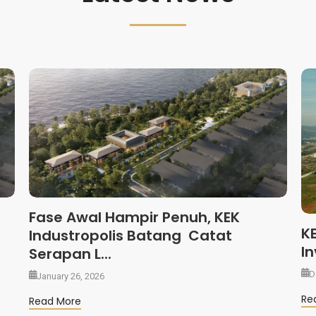
Fase Awal Hampir Penuh, KEK
K
Industropolis Batang Catat
In
Serapan L...
D
January 26, 2026
Re
Read More