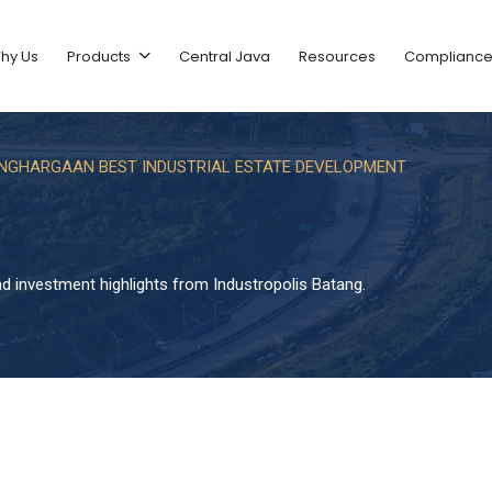
hy Us
Products
Central Java
Resources
Complianc
ENGHARGAAN BEST INDUSTRIAL ESTATE DEVELOPMENT
and investment highlights from Industropolis Batang.