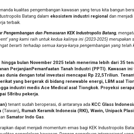
enanda kualitas pengembangan kawasan yang terus kita bangun bersa
dustropolis Batang dalam
ekosistem industri regional
dan menjadi 
ja terbaik.
ktur Pengembangan dan Pemasaran KEK Industropolis Batang
, mengat
ment’ yang kami raih untuk kedua kalinya ini (2023-2025) merupakan
ngat berarti terhadap semua karya-karya pengembangan yang telah 
g hingga bulan November 2025 telah menerima lebih dari 35 te
an PerjanjianPemanfaatan Tanah Industri (PPTI). Kawasan ini t
elas dunia dengan total investasi mencapai Rp 22,5Triliun. Tena
rikat yang bergerak di bidang renewable energi, LBM asal Tion
ingga industri medis Ace Medical asal Tiongkok. Proyeksi serap
ai 58ribu pekerja.
pan)
tenant sudah beroperasi, di antaranya ada
KCC Glass Indones
a
(Taiwan)
, Rumah Keramik Indonesia (RKI), Wavin, Unipack Plas
an
Samator Indo Gas
.
harapkan dapat menjadi momentum emas bagi KEK Industropolis Bat
ualitas pengelolaan kawasan. Dengan pengakuan internasional yang di