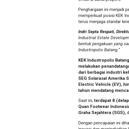
Penghargaan ini menjadi p
memperkuat posisi KEK In
terus menjaga standar kiner
Indri Septa Respati, Dire
Industrial Estate Develop
bentuk pengakuan yang sa
Industropolis Batang.”
KEK Industropolis Batan
melakukan penandatangan
dari berbagai industri k
SEG Solarasal Amerika Se
Electric Vehicle (EV), h
tahun mendatang mencap
Saat ini,
terdapat 8 (dela
Quan Footwear Indonesi
Graha Sejahtera (SGS),
d
Dengan pencapaian ini di
inovasi dan meningkatkan k