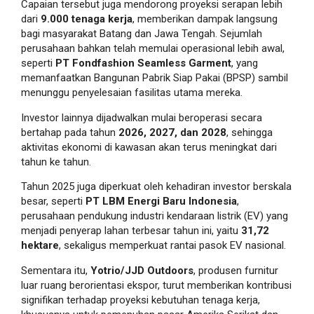
Capaian tersebut juga mendorong proyeksi serapan lebih
dari
9.000 tenaga kerja
, memberikan dampak langsung
bagi masyarakat Batang dan Jawa Tengah. Sejumlah
perusahaan bahkan telah memulai operasional lebih awal,
seperti
PT Fondfashion Seamless Garment
, yang
memanfaatkan Bangunan Pabrik Siap Pakai (BPSP) sambil
menunggu penyelesaian fasilitas utama mereka.
Investor lainnya dijadwalkan mulai beroperasi secara
bertahap pada tahun
2026, 2027, dan 2028
, sehingga
aktivitas ekonomi di kawasan akan terus meningkat dari
tahun ke tahun.
Tahun 2025 juga diperkuat oleh kehadiran investor berskala
besar, seperti
PT LBM Energi Baru Indonesia
,
perusahaan pendukung industri kendaraan listrik (EV) yang
menjadi penyerap lahan terbesar tahun ini, yaitu
31,72
hektare
, sekaligus memperkuat rantai pasok EV nasional.
Sementara itu,
Yotrio/JJD Outdoors
, produsen furnitur
luar ruang berorientasi ekspor, turut memberikan kontribusi
signifikan terhadap proyeksi kebutuhan tenaga kerja,